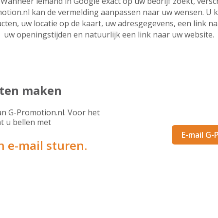
Wanneer iemand in Google exact op uw bedrijf zoekt, versc
motion.nl kan de vermelding aanpassen naar uw wensen. U 
ucten, uw locatie op de kaart, uw adresgegevens, een link n
uw openingstijden en natuurlijk een link naar uw website.
aten maken
Wilt u een Googl
bedrijf l
an G-Promotion.nl. Voor het
t u bellen met
E-mail G
 e-mail sturen.