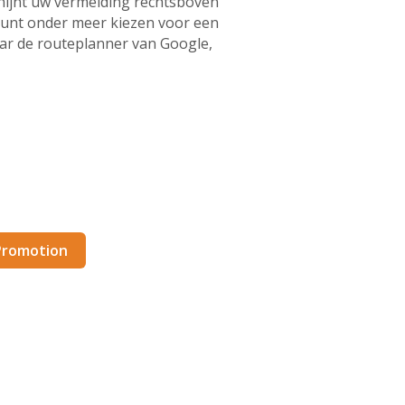
hijnt uw vermelding rechtsboven
kunt onder meer kiezen voor een
aar de routeplanner van Google,
e+ pagina voor uw
aten maken.
-Promotion