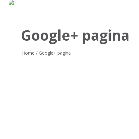
Skip
to
main
content
Google+ pagina
Home
/
Google+ pagina